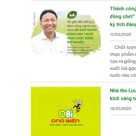
Thành công
đồng chết”
kỳ tích đán
11/03/2020
Chất lượng 
thực phẩm n
tạo ra giống
xuất lúa gạ
nước nào c
Nhà thơ Lưu
kích sáng 
15/01/2020