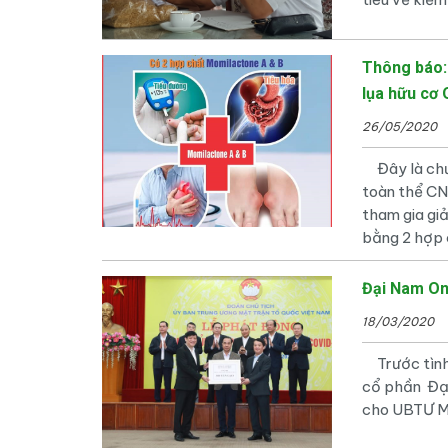
Thông báo: 
lụa hữu cơ
26/05/2020
Đây là chươ
toàn thể CN
tham gia gi
bằng 2 hợp 
Đại Nam On
18/03/2020
Trước tình 
cổ phần Đại
cho UBTƯ MT