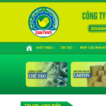
GIỚI THIỆU
TIN TỨC
NHỊP CẦU NHÀ 
TIN OBI-ONG BIỂN