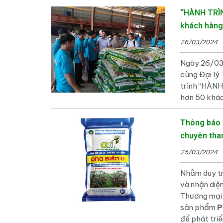
“HÀNH TRÌ
khách hàng
26/03/2024
Ngày 26/03
cùng Đại lý
trình “HÀN
hơn 50 khác
Thông báo 
chuyên tha
25/03/2024
Nhằm duy tr
và nhận diệ
Thương mại 
sản phẩm
P
để phát tri