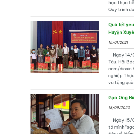
học thực ti
Quy trình d
Quà tết yêu
Huyện Xuyê
15/01/2021
Ngày 14/01/
Tàu, Hội Bả
cam/dioxin 
nghiệp Thự
và tặng quà
Gạo Ong Biể
18/09/2020
Ngày 15/0
tỏ mình “sạc
tiêu về kiể