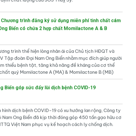
Chương trình đăng ký sử dụng miễn phí tinh chất cám
 Ong Biển có chứa 2 hợp chất Momilactone A & B
ng trình thể hiện lòng nhân ái của Chủ tịch HĐQT và
V Tập đoàn Đại Nam Ong Biển nhằm mục đích giúp người
ảm thiểu bệnh tật, tăng khả năng đề kháng của cơ thể
chất quý Momilactone A (MA) & Momilactone B (MB)
g Biển góp sức đẩy lùi dịch bệnh COVID-19
hình dịch bệnh COVID-19 có xu hướng lan rộng, Công ty
 Nam Ong Biển đã kịp thời đóng góp 450 tấn gạo hữu cơ
TQ Việt Nam phục vụ kế hoạch cách ly chống dịch.