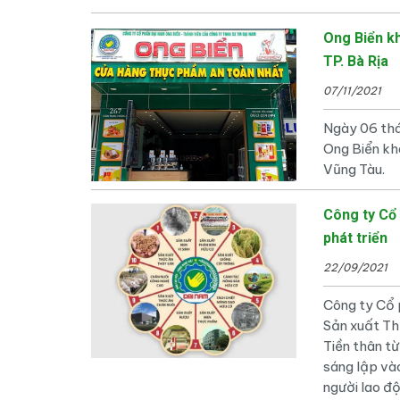
Ong Biển kh
TP. Bà Rịa
07/11/2021
Ngày 06 thá
Ong Biển kha
Vũng Tàu.
Công ty Cổ
phát triển
22/09/2021
Công ty Cổ 
Sản xuất T
Tiền thân t
sáng lập và
người lao đ