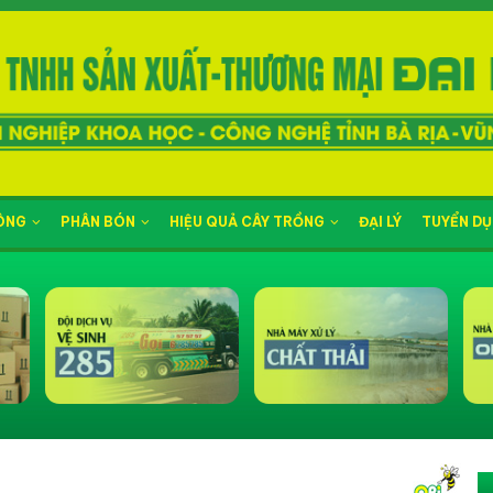
NÔNG
PHÂN BÓN
HIỆU QUẢ CÂY TRỒNG
ĐẠI LÝ
TUYỂN D