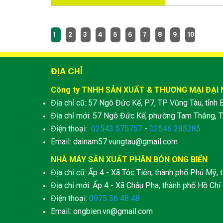
1
2
3
4
5
6
7
8
9
10
ĐỊA CHỈ
Công ty TNHH SẢN XUẤT & THƯƠNG MẠI ĐẠI
Địa chỉ cũ: 57 Ngô Đức Kế, P7, TP Vũng Tàu, tỉnh 
Địa chỉ mới: 57 Ngô Đức Kế, phường Tam Thắng, T
Điện thoại:
02543 575757
-
02546 285285
Email: dainam57.vungtau@gmail.com
NHÀ MÁY SẢN XUẤT PHÂN BÓN ONG BIỂN
Địa chỉ cũ: Ấp 4 - Xã Tóc Tiên, thành phố Phú Mỹ, t
Địa chỉ mới: Ấp 4 - Xã Châu Pha, thành phố Hồ Chí
Điện thoại:
0975 36 48 48
Email: ongbien.vn@gmail.com