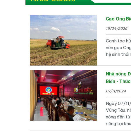
Gạo Ong Bi
15/04/2025
Canh tác hữ
nên gạo Ong
hệ sinh thái
Nhà nông Đ
Biển - Thúc
07/11/2024
Ngày 07/11/2
Vũng Tàu, n
nông đến từ
riêng tại kh