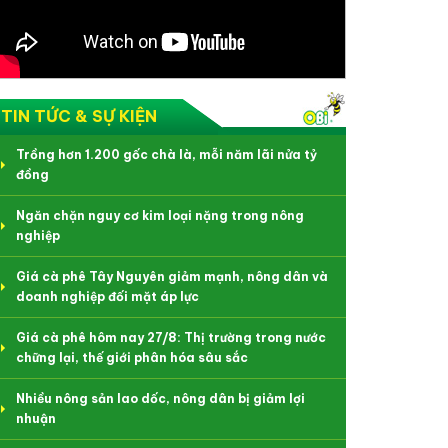
TIN TỨC & SỰ KIỆN
Trồng hơn 1.200 gốc chà là, mỗi năm lãi nửa tỷ
đồng
Ngăn chặn nguy cơ kim loại nặng trong nông
nghiệp
Giá cà phê Tây Nguyên giảm mạnh, nông dân và
doanh nghiệp đối mặt áp lực
Giá cà phê hôm nay 27/8: Thị trường trong nước
chững lại, thế giới phân hóa sâu sắc
Nhiều nông sản lao dốc, nông dân bị giảm lợi
nhuận