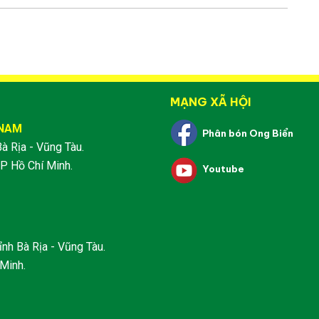
MẠNG XÃ HỘI
 NAM
Phân bón Ong Biển
Bà Rịa - Vũng Tàu.
P Hồ Chí Minh.
Youtube
ỉnh Bà Rịa - Vũng Tàu.
 Minh.