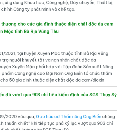
ễn, ứng dụng Khoa học, Công nghệ, Dây chuyền, Thiết bị,
o chính Công ty phát minh và chế tạo.
 thương cho các gia đình thuộc diện chất độc da cam
n Mộc tỉnh Bà Rịa Vũng Tàu
2021, tại huyện Xuyên Mộc thuộc tỉnh Bà Rịa Vũng
o trợ người khuyết tật và nạn nhân chất độc da
huyện Xuyên Mộc phối hợp với Tập đoàn Sản xuất Nông
c phẩm Công nghệ cao Đại Nam Ong Biển tổ chức thăm
 cho 50 gia đình thuộc diện chất độc da cam/dioxin
n đã vượt qua 903 chỉ tiêu kiểm định của SGS Thụy Sỹ
9/2020 vừa qua,
Gạo hữu cơ Thần nông Ong Biển
chứng
h thuần khiết” khi tiếp tục phá kỷ lục vượt qua 903 chỉ
m định chất lượng của SGS Thuỵ Sỹ.