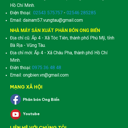
Hồ Chí Minh.
Điện thoại:
02543 575757
-
02546 285285
Email: dainam57.vungtau@gmail.com
NHÀ MÁY SẢN XUẤT PHÂN BÓN ONG BIỂN
Địa chỉ cũ: Ấp 4 - Xã Tóc Tiên, thành phố Phú Mỹ, tỉnh
Bà Rịa - Vũng Tàu.
Địa chỉ mới: Ấp 4 - Xã Châu Pha, thành phố Hồ Chí
Minh.
Điện thoại:
0975 36 48 48
Email: ongbien.vn@gmail.com
MẠNG XÃ HỘI
Phân bón Ong Biển
Youtube
LIÊN HỆ VỚI CHÚNG TÔI