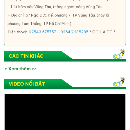
- Hút hầm cầu Vũng Tàu, thông nghẹt cống Vũng Tàu.
- Địa chỉ: 57 Ngô Đức Kế, phường 7, TP Vũng Tàu. (nay là
phường Tam Thắng, TP Hồ Chí Minh).
Điện thoại:
02543 575757
-
02546 285285
* GỌI LÀ CÓ *
CÁC TIN KHÁC
+ Xem thêm >>
VIDEO NỔI BẬT