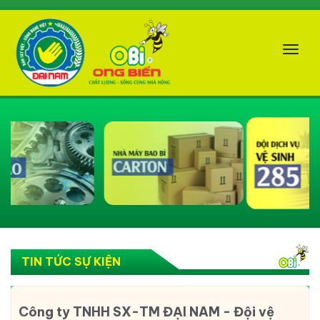
Tog
nav
TIN TỨC SỰ KIỆN
Công ty TNHH SX-TM ĐẠI NAM - Đội vệ