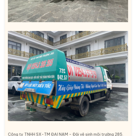
Công ty TNHH SX-TM ĐẠI NAM - Đội vệ sinh môi trường 285.