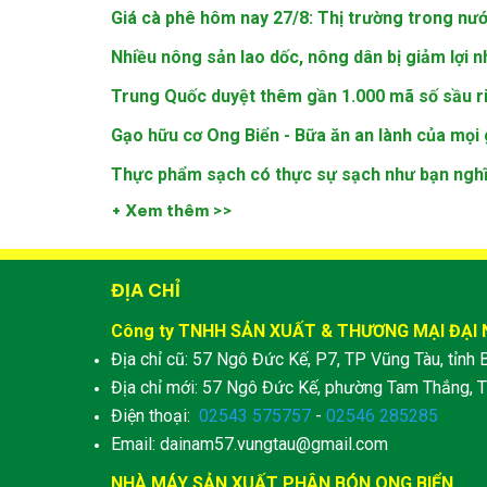
Giá cà phê hôm nay 27/8: Thị trường trong nướ
Nhiều nông sản lao dốc, nông dân bị giảm lợi 
Trung Quốc duyệt thêm gần 1.000 mã số sầu r
Gạo hữu cơ Ong Biển - Bữa ăn an lành của mọi 
Thực phẩm sạch có thực sự sạch như bạn nghĩ
+ Xem thêm >>
ĐỊA CHỈ
Công ty TNHH SẢN XUẤT & THƯƠNG MẠI ĐẠI
Địa chỉ cũ: 57 Ngô Đức Kế, P7, TP Vũng Tàu, tỉnh 
Địa chỉ mới: 57 Ngô Đức Kế, phường Tam Thắng, T
Điện thoại:
02543 575757
-
02546 285285
Email: dainam57.vungtau@gmail.com
NHÀ MÁY SẢN XUẤT PHÂN BÓN ONG BIỂN