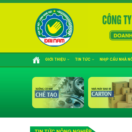
GIỚI THIỆU
TIN TỨC
NHỊP CẦU NHÀ 
TIN TỨC NÔNG NGHIỆP