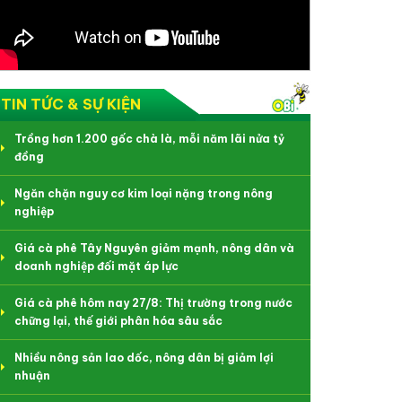
TIN TỨC & SỰ KIỆN
Trồng hơn 1.200 gốc chà là, mỗi năm lãi nửa tỷ
đồng
Ngăn chặn nguy cơ kim loại nặng trong nông
nghiệp
Giá cà phê Tây Nguyên giảm mạnh, nông dân và
doanh nghiệp đối mặt áp lực
Giá cà phê hôm nay 27/8: Thị trường trong nước
chững lại, thế giới phân hóa sâu sắc
Nhiều nông sản lao dốc, nông dân bị giảm lợi
nhuận