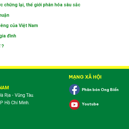
c chững lại, thế giới phân hóa sâu sắc
nhuận
iêng của Việt Nam
gia đình
 ?
MẠNG XÃ HỘI
 NAM
Phân bón Ong Biển
Bà Rịa - Vũng Tàu.
P Hồ Chí Minh.
Youtube