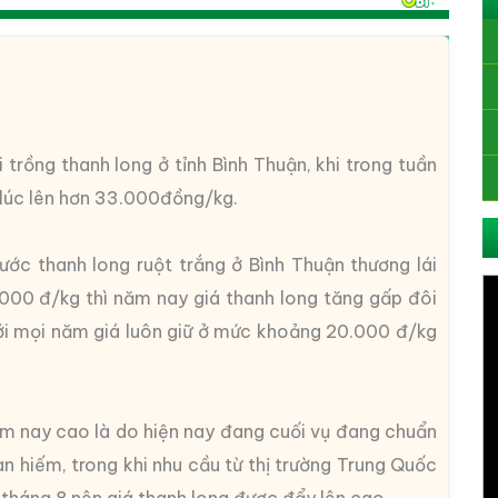
i trồng thanh long ở tỉnh Bình Thuận, khi trong tuần
 lúc lên hơn 33.000đồng/kg.
ớc thanh long ruột trắng ở Bình Thuận thương lái
.000 đ/kg thì năm nay giá thanh long tăng gấp đôi
với mọi năm giá luôn giữ ở mức khoảng 20.000 đ/kg
năm nay cao là do hiện nay đang cuối vụ đang chuẩn
n hiếm, trong khi nhu cầu từ thị trường Trung Quốc
tháng 8 nên giá thanh long được đẩy lên cao.