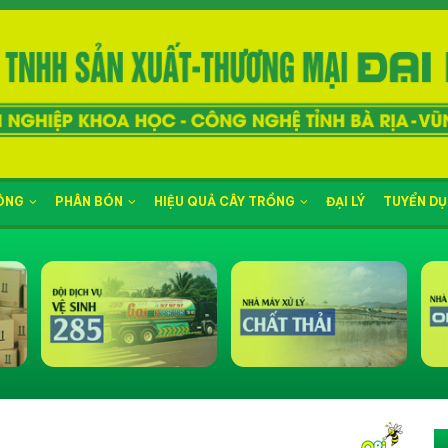
NÔNG
PHÂN BÓN
HIỆU QUẢ CÂY TRỒNG
ĐẠI LÝ
TUYỂN D