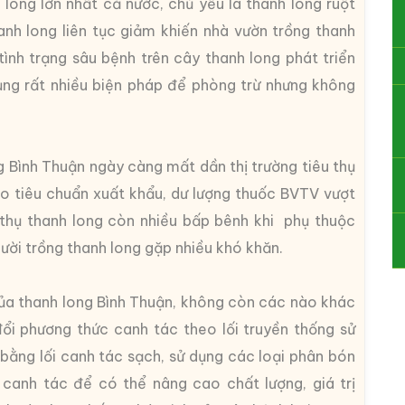
h long lớn nhất cả nước, chủ yếu là thanh long ruột
hanh long liên tục giảm khiến nhà vườn trồng thanh
tình trạng sâu bệnh trên cây thanh long phát triển
ng rất nhiều biện pháp để phòng trừ nhưng không
g Bình Thuận ngày càng mất dần thị trường tiêu thụ
o tiêu chuẩn xuất khẩu, dư lượng thuốc BVTV vượt
 thụ thanh long còn nhiều bấp bênh khi phụ thuộc
gười trồng thanh long gặp nhiều khó khăn.
 của thanh long Bình Thuận, không còn các nào khác
đổi phương thức canh tác theo lối truyền thống sử
bằng lối canh tác sạch, sử dụng các loại phân bón
canh tác để có thể nâng cao chất lượng, giá trị