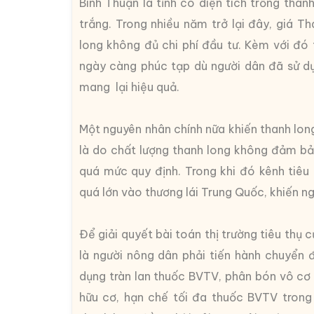
Bình Thuận là tỉnh có diện tích trồng than
trắng. Trong nhiều năm trở lại đây, giá T
long không đủ chi phí đầu tư. Kèm với đó 
ngày càng phúc tạp dù người dân đã sử dụ
mang lại hiệu quả.
Một nguyên nhân chính nữa khiến thanh lon
là do chất lượng thanh long không đảm bả
quá mức quy định. Trong khi đó kênh tiêu
quá lớn vào thương lái Trung Quốc, khiến n
Để giải quyết bài toán thị trường tiêu thụ
là người nông dân phải tiến hành chuyển 
dụng tràn lan thuốc BVTV, phân bón vô cơ 
hữu cơ, hạn chế tối đa thuốc BVTV trong 