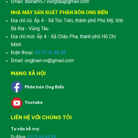
Email: dainam57.vungtau@gmail.com
NHÀ MÁY SẢN XUẤT PHÂN BÓN ONG BIỂN
Địa chỉ cũ: Ấp 4 - Xã Tóc Tiên, thành phố Phú Mỹ, tỉnh
Bà Rịa - Vũng Tàu.
Địa chỉ mới: Ấp 4 - Xã Châu Pha, thành phố Hồ Chí
Minh.
Điện thoại:
0975 36 48 48
Email: ongbien.vn@gmail.com
MẠNG XÃ HỘI
Phân bón Ong Biển
Youtube
LIÊN HỆ VỚI CHÚNG TÔI
Tư vấn hỗ trợ:
Di động:
0975 36 48 48