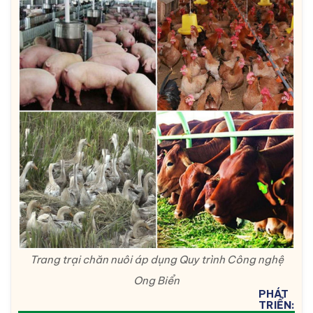
Trang trại chăn nuôi áp dụng Quy trình Công nghệ
Ong Biển
PHÁT
TRIỂN: