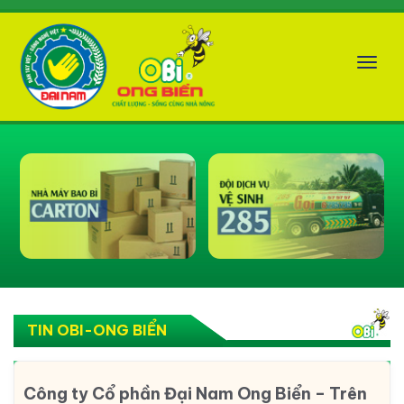
Tog
nav
TIN OBI-ONG BIỂN
Công ty Cổ phần Đại Nam Ong Biển – Trên