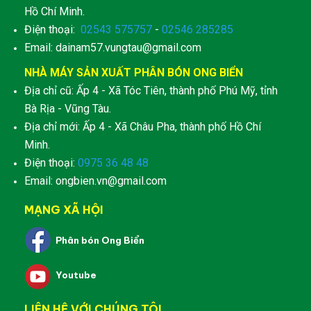
Hồ Chí Minh.
Điện thoại:
02543 575757
-
02546 285285
Email: dainam57.vungtau@gmail.com
NHÀ MÁY SẢN XUẤT PHÂN BÓN ONG BIỂN
Địa chỉ cũ: Ấp 4 - Xã Tóc Tiên, thành phố Phú Mỹ, tỉnh
Bà Rịa - Vũng Tàu.
Địa chỉ mới: Ấp 4 - Xã Châu Pha, thành phố Hồ Chí
Minh.
Điện thoại:
0975 36 48 48
Email: ongbien.vn@gmail.com
MẠNG XÃ HỘI
Phân bón Ong Biển
Youtube
LIÊN HỆ VỚI CHÚNG TÔI