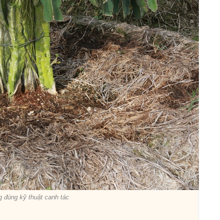
g đúng kỹ thuật canh tác