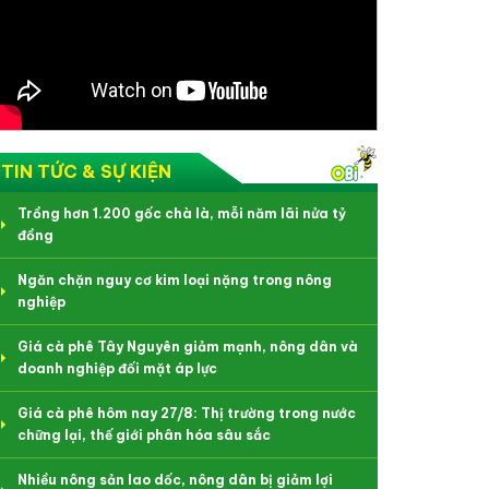
TIN TỨC & SỰ KIỆN
Trồng hơn 1.200 gốc chà là, mỗi năm lãi nửa tỷ
đồng
Ngăn chặn nguy cơ kim loại nặng trong nông
nghiệp
Giá cà phê Tây Nguyên giảm mạnh, nông dân và
doanh nghiệp đối mặt áp lực
Giá cà phê hôm nay 27/8: Thị trường trong nước
chững lại, thế giới phân hóa sâu sắc
Nhiều nông sản lao dốc, nông dân bị giảm lợi