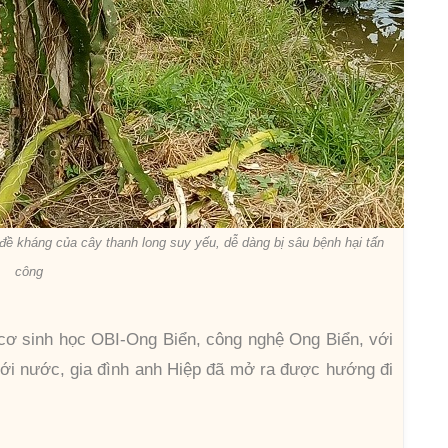
ề kháng của cây thanh long suy yếu, dễ dàng bị sâu bệnh hại tấn
công
cơ sinh học OBI-Ong Biển, công nghệ Ong Biển, với
tưới nước, gia đình anh Hiệp đã mở ra được hướng đi