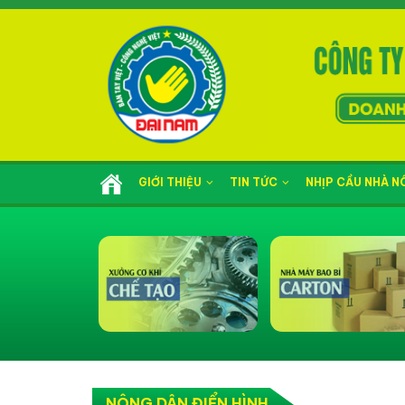
GIỚI THIỆU
TIN TỨC
NHỊP CẦU NHÀ 
NÔNG DÂN ĐIỂN HÌNH