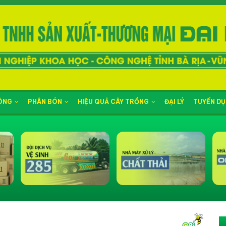
NÔNG
PHÂN BÓN
HIỆU QUẢ CÂY TRỒNG
ĐẠI LÝ
TUYỂN D