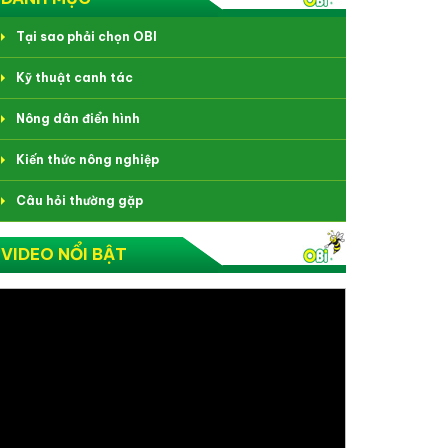
Tại sao phải chọn OBI
Kỹ thuật canh tác
Nông dân điển hình
Kiến thức nông nghiệp
Câu hỏi thường gặp
VIDEO NỔI BẬT