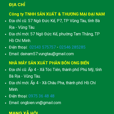
ĐỊA CHỈ
Công ty TNHH SẢN XUẤT & THƯƠNG MẠI ĐẠI NAM
Địa chỉ cũ: 57 Ngô Đức Kế, P7, TP Vũng Tàu, tỉnh Bà
Rịa - Vũng Tàu.
Địa chỉ mới: 57 Ngô Đức Kế, phường Tam Thắng, TP
Hồ Chí Minh.
Điện thoại:
02543 575757
-
02546 285285
Email: dainam57.vungtau@gmail.com
NHÀ MÁY SẢN XUẤT PHÂN BÓN ONG BIỂN
Địa chỉ cũ: Ấp 4 - Xã Tóc Tiên, thành phố Phú Mỹ, tỉnh
Bà Rịa - Vũng Tàu.
Địa chỉ mới: Ấp 4 - Xã Châu Pha, thành phố Hồ Chí
Minh.
Điện thoại:
0975 36 48 48
Email: ongbien.vn@gmail.com
MẠNG XÃ HỘI