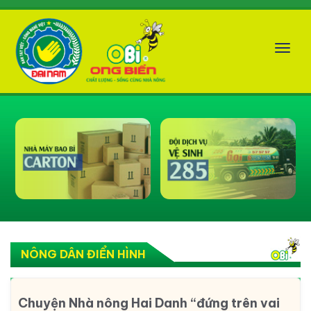
Tog
nav
NÔNG DÂN ĐIỂN HÌNH
Chuyện Nhà nông Hai Danh “đứng trên vai