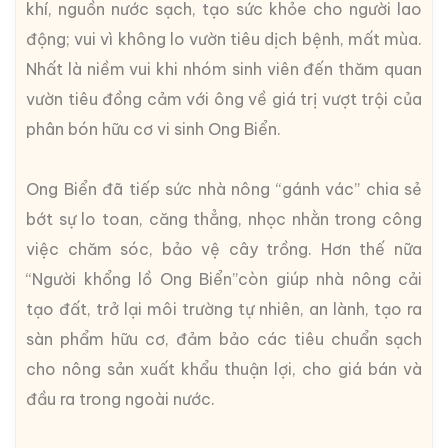
khí, nguồn nước sạch, tạo sức khỏe cho người lao
động; vui vì không lo vườn tiêu dịch bệnh, mất mùa.
Nhất là niềm vui khi nhóm sinh viên đến thăm quan
vườn tiêu đồng cảm với ông về giá trị vượt trội của
phân bón hữu cơ vi sinh Ong Biển.
Ong Biển đã tiếp sức nhà nông “gánh vác” chia sẻ
bớt sự lo toan, căng thẳng, nhọc nhằn trong công
việc chăm sóc, bảo vệ cây trồng. Hơn thế nữa
“Người khổng lồ Ong Biển”còn giúp nhà nông cải
tạo đất, trở lại môi trường tự nhiên, an lành, tạo ra
sàn phẩm hữu cơ, đảm bảo các tiêu chuẩn sạch
cho nông sản xuất khẩu thuận lợi, cho giá bán và
đầu ra trong ngoài nước.