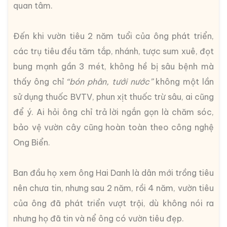
quan tâm.
Đến khi vườn tiêu 2 năm tuổi của ông phát triển,
các trụ tiêu đều tăm tắp, nhánh, tược sum xuê, đọt
bung mạnh gần 3 mét, không hề bị sâu bệnh mà
thấy ông chỉ
“bón phân, tưới nước”
không một lần
sử dụng thuốc BVTV, phun xịt thuốc trừ sâu, ai cũng
để ý. Ai hỏi ông chỉ trả lời ngắn gọn là chăm sóc,
bảo vệ vườn cây cũng hoàn toàn theo công nghệ
Ong Biển.
Ban đầu họ xem ông Hai Danh là dân mới trồng tiêu
nên chưa tin, nhưng sau 2 năm, rồi 4 năm, vườn tiêu
của ông đã phát triển vượt trội, dù không nói ra
nhưng họ đã tin và nể ông có vườn tiêu đẹp.