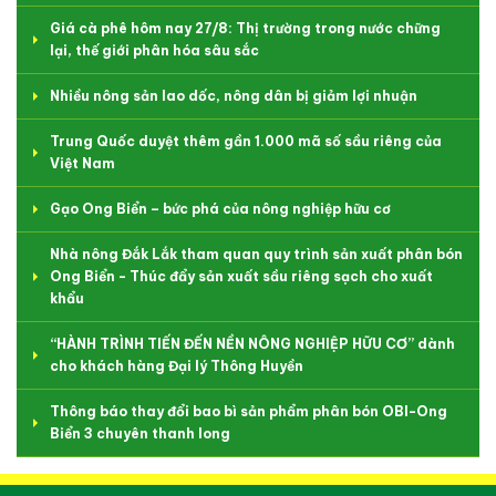
Giá cà phê hôm nay 27/8: Thị trường trong nước chững
lại, thế giới phân hóa sâu sắc
Nhiều nông sản lao dốc, nông dân bị giảm lợi nhuận
Trung Quốc duyệt thêm gần 1.000 mã số sầu riêng của
Việt Nam
Gạo Ong Biển – bức phá của nông nghiệp hữu cơ
Nhà nông Đắk Lắk tham quan quy trình sản xuất phân bón
Ong Biển - Thúc đẩy sản xuất sầu riêng sạch cho xuất
khẩu
“HÀNH TRÌNH TIẾN ĐẾN NỀN NÔNG NGHIỆP HỮU CƠ” dành
cho khách hàng Đại lý Thông Huyền
Thông báo thay đổi bao bì sản phẩm phân bón OBI-Ong
Biển 3 chuyên thanh long