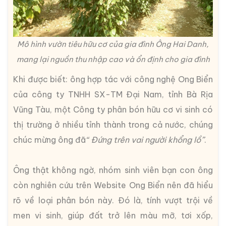
Mô hình vườn tiêu hữu cơ của gia đình Ông Hai Danh,
mang lại nguồn thu nhập cao và ổn định cho gia đình
Khi được biết: ông hợp tác với công nghệ Ong Biển
của công ty TNHH SX-TM Đại Nam, tỉnh Bà Rịa
Vũng Tàu, một Công ty phân bón hữu cơ vi sinh có
thị trường ở nhiều tỉnh thành trong cả nước, chúng
chúc mừng ông đã
“ Đứng trên vai người khổng lồ”
.
Ông thật không ngờ, nhóm sinh viên bạn con ông
còn nghiên cứu trên Website Ong Biển nên đã hiểu
rõ về loại phân bón này. Đó là, tính vượt trội về
men vi sinh, giúp đất trở lên màu mỡ, tơi xốp,