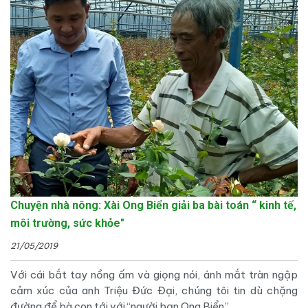
Chuyện nhà nông: Xài Ong Biển giải ba bài toán “ kinh tế,
môi trường, sức khỏe"
21/05/2019
Với cái bắt tay nồng ấm và giọng nói, ánh mắt tràn ngập
cảm xúc của anh Triệu Đức Đại, chúng tôi tin dù chặng
đường để bà con tới với “người bạn Ong Biển”...