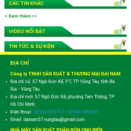
CÁC TIN KHÁC
+ Xem thêm >>
VIDEO NỔI BẬT
TIN TỨC & SỰ KIỆN
ĐỊA CHỈ
Công ty TNHH SẢN XUẤT & THƯƠNG MẠI ĐẠI NAM
Địa chỉ cũ: 57 Ngô Đức Kế, P7, TP Vũng Tàu, tỉnh Bà
Rịa - Vũng Tàu.
Địa chỉ mới: 57 Ngô Đức Kế, phường Tam Thắng, TP
Hồ Chí Minh.
Điện thoại:
02543 575757
-
02546 285285
Email: dainam57.vungtau@gmail.com
NHÀ MÁY SẢN XUẤT PHÂN BÓN ONG BIỂN