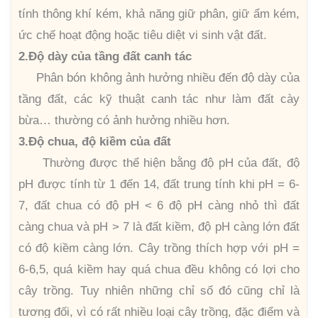
tính thông khí kém, khả năng giữ phân, giữ ẩm kém,
ức chế hoạt động hoặc tiêu diệt vi sinh vật đất.
2.Độ dày của tầng đất canh tác
Phân bón không ảnh hưởng nhiều đến độ dày của
tầng đất, các kỹ thuật canh tác như làm đất cày
bừa… thường có ảnh hưởng nhiều hơn.
3.Độ chua, độ kiềm của đất
Thường được thể hiện bằng độ pH của đất, độ
pH được tính từ 1 đến 14, đất trung tính khi pH = 6-
7, đất chua có độ pH < 6 độ pH càng nhỏ thì đất
càng chua và pH > 7 là đất kiềm, độ pH càng lớn đất
có độ kiềm càng lớn. Cây trồng thích hợp với pH =
6-6,5, quá kiềm hay quá chua đều không có lợi cho
cây trồng. Tuy nhiên những chỉ số đó cũng chỉ là
tương đối, vì có rất nhiều loại cây trồng, đặc điểm và