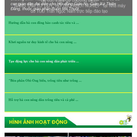
con giáo dân đại diện cho Hội đồng Giáo họ, Giáo Xứ Thiên
Đăng, thuộc giáo phận Buôn Mê Thuột...
Hướng dẫn bà con đồng bào canh tác tiêu và ...
Khơi nguồn tư duy kinh tế cho bà con nông ...
Tạo động lực cho bà con nông dân phát triển ...
"Bón phân Obi-Ong biển, trồng tiêu như trồng ...
Hỗ trợ bà con nông dân trồng tiêu và cà phê ...
HÌNH ẢNH HOẠT ĐỘNG