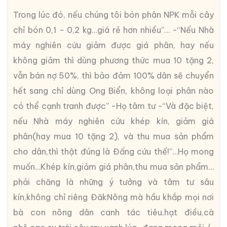
Trong lúc đó, nếu chúng tôi bón phân NPK mỗi cây
chỉ bón 0,1 - 0,2 kg…giá rẻ hơn nhiều”… -“Nếu Nhà
máy nghiên cứu giảm được giá phân, hay nếu
không giảm thì dùng phương thức mua 10 tặng 2,
vẫn bán nợ 50%, thì bảo đảm 100% dân sẽ chuyển
hết sang chỉ dùng Ong Biển, không loại phân nào
có thể cạnh tranh được” -Họ tâm tư -“Và đặc biệt,
nếu Nhà máy nghiên cứu khép kín, giảm giá
phân(hay mua 10 tặng 2), và thu mua sản phẩm
cho dân,thì thật đúng là Đấng cứu thế!”…Họ mong
muốn…Khép kín,giảm giá phân,thu mua sản phẩm…
phải chăng là những ý tưởng và tâm tư sâu
kín,không chỉ riêng ĐăkNông mà hầu khắp mọi nơi
bà con nông dân canh tác tiêu,hạt điều,cà