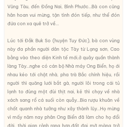
Vũng Tàu, đến Đồng Nai, Bình Phước…Bà con cũng
hân hoan vui mừng, tận tình đón tiếp, như thể đón
đứa con xa quê trở về…
Lúc tới Đắk Buk So (huyện Tuy Đức), bà con vùng
này đa phần người dân tộc Tày từ Lạng sơn, Cao
bằng vào theo diện Kinh tế mới,ở quây quần thành
làng Tày…nghe có cán bộ Nhà máy Ong Biển, họ ới
nhau kéo tới chật nhà, pha trà Bắc chính hiệu, rồi
người thì quăng lưới bắt gà, người lôi trong cái tủ
lạnh to đùng một đùi thịt nai, kẻ thì chạy về nhà
xách sang rổ cá suối còn quẫy…Bia rượu khuân về
chất quanh nhà tưởng như xây thành lũy…Họ mừng
vì mấy năm nay phân Ong Biển đã làm cho họ đổi
đời, thời gian rảnh rang hơn,đất đai mỡ màng trở