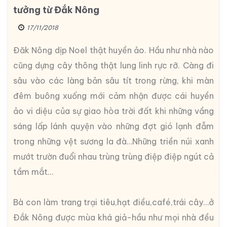
tưởng từ Đắk Nông
17/11/2018
Đăk Nông dịp Noel thật huyền ảo. Hầu như nhà nào
cũng dựng cây thông thật lung linh rực rỡ. Càng đi
sâu vào các làng bản sâu tít trong rừng, khi màn
đêm buông xuống mới cảm nhận được cái huyền
ảo vi diệu của sự giao hòa trời đất khi những vầng
sáng lấp lánh quyện vào những đợt gió lạnh đẫm
trong những vệt sương la đà…Những triền núi xanh
mướt trườn đuổi nhau trùng trùng điệp điệp ngút cả
tầm mắt…
Bà con làm trang trại tiêu,hạt điều,café,trái cây…ở
Đắk Nông được mùa khá giả-hầu như mọi nhà đều