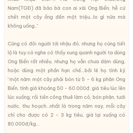
Nam(TGĐ) đã bảo bà con ai xài Ong Biển, hễ cứ
chết một cây ổng đền một triệu…lo gì nữa mà
không uống.."
Cũng có đôi người tới nhậu đó, nhưng họ cũng tiết
lộ là tuy có nghe có thấy xung quanh người ta dùng
Ong Biển rất nhiều, nhưng họ vẫn chưa dám dùng,
hoặc dùng một phần hạn chế...bởi lẽ họ tính kỹ
“một năm một cây phải bón từ 5 - 6 kg phân Ong
Biển, tính giá khoảng 50 - 60.000đ, giá tiêu lúc lên
lúc xuống, rồi tiền công thuê làm cỏ, bón phân, tưới
nước, thu hoạch…nhất là trong năm nay, mỗi cây
chỉ cho được có 2 - 3 kg tiêu, giá lại xuống có
80.000đ/kg…