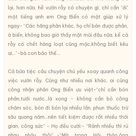
lại, hơn nữa, hễ vườn rẫy có chuyện gì, chỉ cần "ới"
một tiếng anh em Ong Biển có mặt giúp xử lý
ngay- “Các hãng phân khác, họ chỉ bán được phân,
à biến, không bao giờ thấy mặt mũi đâu nữa, kể cả
rẫy có chết hàng loạt cũng mặc,không biết kêu
ai…”-bà con bảo thế…
Cả bữa tiệc câu chuyện chủ yếu xoay quanh công
việc vườn rẫy. Cũng như nhiều nơi khác, ai cũng
công nhận phân Ong Biển ưu việt-“chỉ cần bón
phân,tưới nước…là xong - không cần bỏ công
chăm sóc, bón đi bón lại nhiều lần, phun thuốc trừ
sâu quang năm…nên tiết kiệm được rất nhiều thời
gian, công sức” - Họ đều cười:- “Rảnh nhiều thì rủ
nhau nhậu thôi”…-“Mà trong Hội thảo,ông