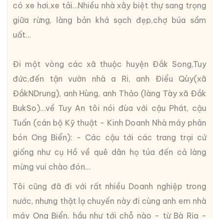
có xe hơi,xe tải…Nhiều nhà xây biệt thự sang trọng
giữa rừng, làng bản khá sạch đẹp,chợ búa sầm
uất…
Đi một vòng các xã thuộc huyện Đắk Song,Tuy
đức,đến tận vườn nhà a Ri, anh Điểu Qùy(xã
ĐắkNDrung), anh Hùng, anh Thảo (làng Tày xã Đắk
BukSo)…về Tuy An tôi nói đùa với cậu Phát, cậu
Tuấn (cán bộ Kỹ thuật - Kinh Doanh Nhà máy phân
bón Ong Biển): - Các cậu tới các trang trại cứ
giống như cụ Hồ về quê dân họ túa đến cả làng
mừng vui chào đón…
Tôi cũng đã đi với rất nhiều Doanh nghiệp trong
nước, nhưng thật lạ chuyến này đi cùng anh em nhà
máy Ong Biển, hầu như tới chỗ nào - từ Bà Rịa -