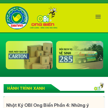
Tog
nav
HÀNH TRÌNH XANH
Nhật Ký OBI Ong Biển Phần 4: Những ý