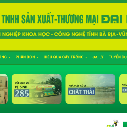
NÔNG
PHÂN BÓN
HIỆU QUẢ CÂY TRỒNG
ĐẠI LÝ
TUYỂN D