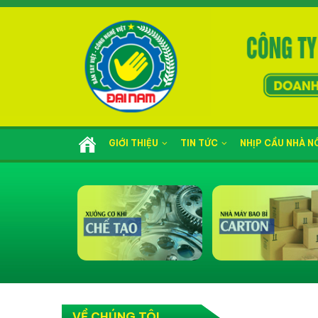
GIỚI THIỆU
TIN TỨC
NHỊP CẦU NHÀ 
VỀ CHÚNG TÔI