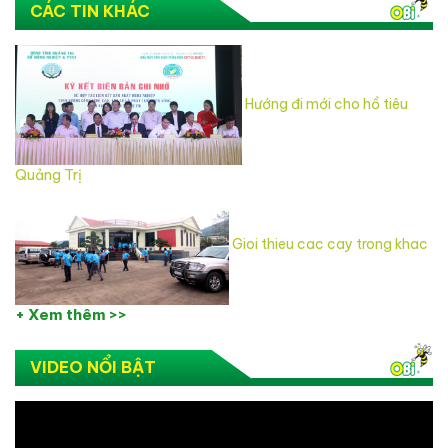
CÁC TIN KHÁC
Hướng đi mới cho hồ tiêu
Quảng Trị
Gioi thieu cac cay trong khac
+ Xem thêm >>
VIDEO NỔI BẬT