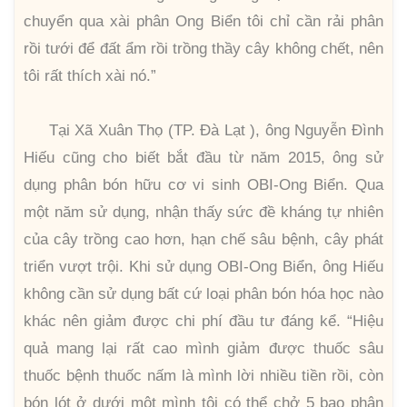
chuyển qua xài phân Ong Biển tôi chỉ cần rải phân
rồi tưới để đất ẩm rồi trồng thầy cây không chết, nên
tôi rất thích xài nó.”
Tại Xã Xuân Thọ (TP. Đà Lạt ), ông Nguyễn Đình
Hiếu cũng cho biết bắt đầu từ năm 2015, ông sử
dụng phân bón hữu cơ vi sinh OBI-Ong Biển. Qua
một năm sử dụng, nhận thấy sức đề kháng tự nhiên
của cây trồng cao hơn, hạn chế sâu bệnh, cây phát
triển vượt trội. Khi sử dụng OBI-Ong Biển, ông Hiếu
không cần sử dụng bất cứ loại phân bón hóa học nào
khác nên giảm được chi phí đầu tư đáng kể. “Hiệu
quả mang lại rất cao mình giảm được thuốc sâu
thuốc bệnh thuốc nấm là mình lời nhiều tiền rồi, còn
bón lót ở dưới một mình tôi có thể chở 5 bao phân