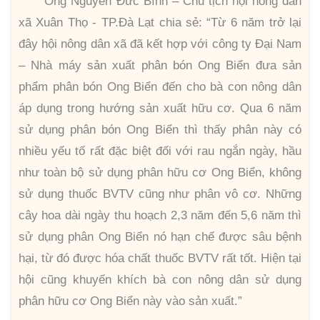
Ông Nguyễn Đức Bình – Chủ tịch hội nông dân
xã Xuân Thọ - TP.Đà Lạt chia sẻ: “Từ 6 năm trở lại
đây hội nông dân xã đã kết hợp với công ty Đại Nam
– Nhà máy sản xuất phân bón Ong Biển đưa sản
phẩm phân bón Ong Biển đến cho bà con nông dân
áp dụng trong hướng sản xuất hữu cơ. Qua 6 năm
sử dụng phân bón Ong Biển thì thấy phân này có
nhiều yếu tố rất đặc biệt đối với rau ngắn ngày, hầu
như toàn bộ sử dụng phân hữu cơ Ong Biển, không
sử dụng thuốc BVTV cũng như phân vô cơ. Những
cây hoa dài ngày thu hoạch 2,3 năm đến 5,6 năm thì
sử dụng phân Ong Biển nó hạn chế được sâu bệnh
hại, từ đó được hóa chất thuốc BVTV rất tốt. Hiện tại
hội cũng khuyến khích bà con nông dân sử dụng
phân hữu cơ Ong Biển này vào sản xuất.”