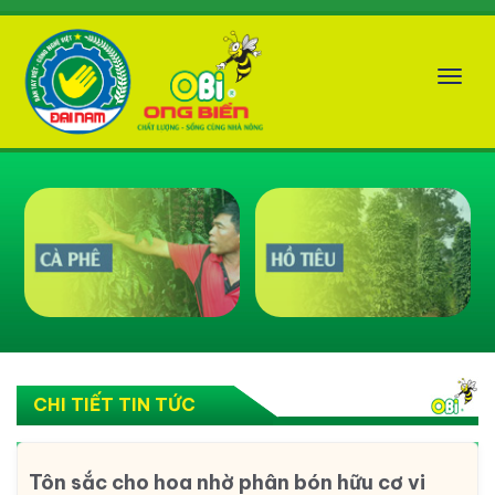
Tog
nav
CHI TIẾT TIN TỨC
Tôn sắc cho hoa nhờ phân bón hữu cơ vi