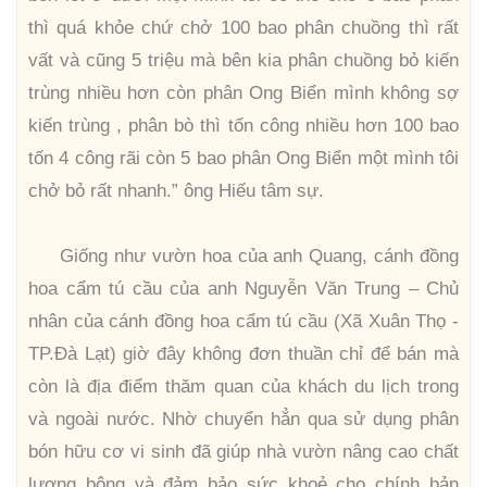
thì quá khỏe chứ chở 100 bao phân chuồng thì rất
vất và cũng 5 triệu mà bên kia phân chuồng bỏ kiến
trùng nhiều hơn còn phân Ong Biển mình không sợ
kiến trùng , phân bò thì tốn công nhiều hơn 100 bao
tốn 4 công rãi còn 5 bao phân Ong Biển một mình tôi
chở bỏ rất nhanh.” ông Hiếu tâm sự.
Giống như vườn hoa của anh Quang, cánh đồng
hoa cẩm tú cầu của anh Nguyễn Văn Trung – Chủ
nhân của cánh đồng hoa cẩm tú cầu (Xã Xuân Thọ -
TP.Đà Lạt) giờ đây không đơn thuần chỉ để bán mà
còn là địa điểm thăm quan của khách du lịch trong
và ngoài nước. Nhờ chuyển hẳn qua sử dụng phân
bón hữu cơ vi sinh đã giúp nhà vườn nâng cao chất
lượng bông và đảm bảo sức khoẻ cho chính bản