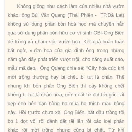
Không giống như cách làm của nhiều nhà vườn
khác, ông Bùi Văn Quang (Thái Phiên - TP.Đà Lạt)
không sử dụng phân bón hoá học mà chuyển hẳn
qua sử dụng phân bón hữu cơ vi sinh OBI-Ong Biển
để trồng và chăm sóc vườn hoa. Kết quả hoàn toàn
bất ngờ, vườn hoa của gia đình ông trong những
năm gần đây phát triển vượt trội, cho năng suất cao,
mẫu mã đẹp. Ông Quang chia sẻ: “Cây hoa cúc khi
mới trồng thường hay bị chết, bị tụt lá chân. Thế
nhưng khi bón phân Ong Biển thì cây không chết
không bị tụt lá chân nữa, mình cắt từ đọt tới gốc rất
đẹp cho nên bạn hàng họ mua họ thích mẫu bông
này. Hồi trước chưa xài Ong Biển, bắt đầu trồng tôi
bỏ 1 đợt vôi rồi đánh đất rãi lân rồi các loại phân
khác rồi mới trồng nhưng cũng bị chết. Từ khi