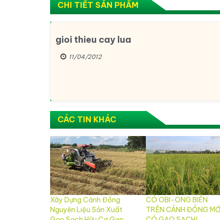
CHI TIẾT SẢN PHẨM
gioi thieu cay lua
11/04/2012
CÁC TIN KHÁC
Xây Dựng Cánh Đồng
CÓ OBI-ONG BIỂN
Nguyên Liệu Sản Xuất
TRÊN CÁNH ĐỒNG MỚ
Gạo Sạch Hữu Cơ Gạo
CÓ GẠO SẠCH!