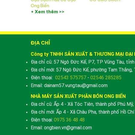
Ong Biển
+ Xem thêm >>
ĐỊA CHỈ
Công ty TNHH SẢN XUẤT & THƯƠNG MẠI ĐẠI
Địa chỉ cũ: 57 Ngô Đức Kế, P7, TP Vũng Tàu, tỉnh 
Địa chỉ mới: 57 Ngô Đức Kế, phường Tam Thắng, 
Điện thoại:
02543 575757
-
02546 285285
Email: dainam57.vungtau@gmail.com
NHÀ MÁY SẢN XUẤT PHÂN BÓN ONG BIỂN
Địa chỉ cũ: Ấp 4 - Xã Tóc Tiên, thành phố Phú Mỹ, 
Địa chỉ mới: Ấp 4 - Xã Châu Pha, thành phố Hồ Chí
Điện thoại:
0975 36 48 48
Email: ongbien.vn@gmail.com