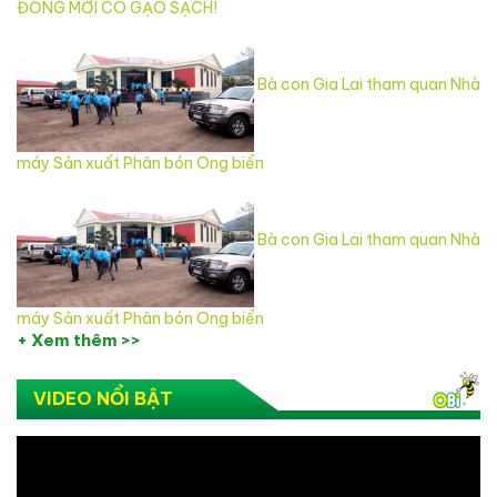
ĐỒNG MỚI CÓ GẠO SẠCH!
Bà con Gia Lai tham quan Nhà
máy Sản xuất Phân bón Ong biển
Bà con Gia Lai tham quan Nhà
máy Sản xuất Phân bón Ong biển
+ Xem thêm >>
VIDEO NỔI BẬT